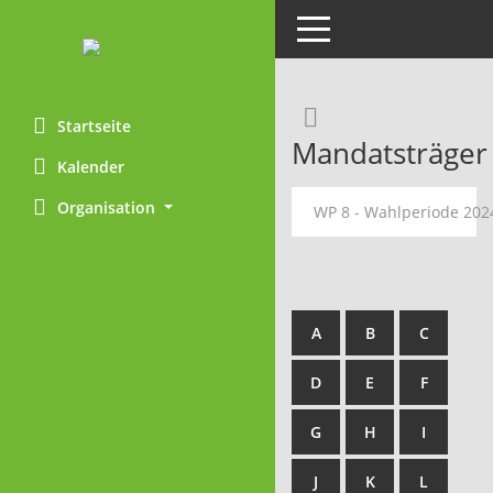
Toggle navigation
Rechercheaus
Startseite
Mandatsträger
Kalender
Organisation
WP 8 - Wahlperiode 202
A
B
C
D
E
F
G
H
I
J
K
L