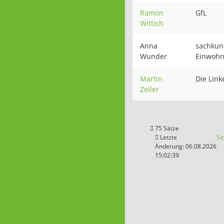
Ramon
GfL
Wittich
Anna
sachkun
Wunder
Einwohn
Martin
Die Link
Zeiler
75 Sätze
Letzte
Si
Änderung: 06.08.2026
15:02:39