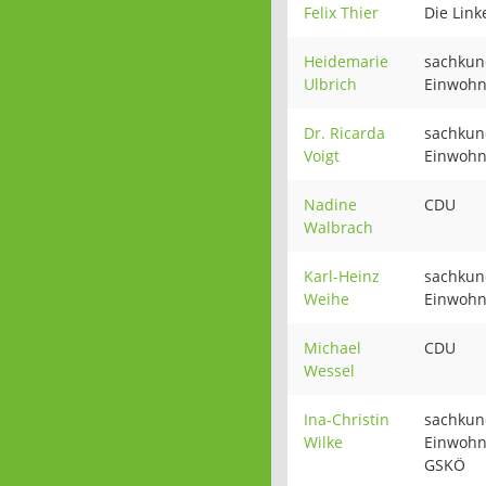
Felix Thier
Die Link
Heidemarie
sachkun
Ulbrich
Einwohn
Dr. Ricarda
sachkun
Voigt
Einwohn
Nadine
CDU
Walbrach
Karl-Heinz
sachkun
Weihe
Einwohn
Michael
CDU
Wessel
Ina-Christin
sachkun
Wilke
Einwohn
GSKÖ