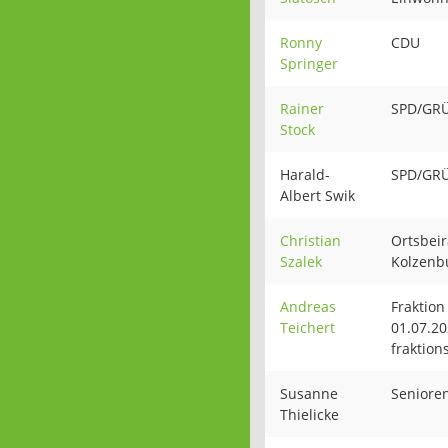
Ronny
CDU
Springer
Rainer
SPD/GR
Stock
Harald-
SPD/GR
Albert Swik
Christian
Ortsbeir
Szalek
Kolzenb
Andreas
Fraktion
Teichert
01.07.20
fraktions
Susanne
Seniore
Thielicke