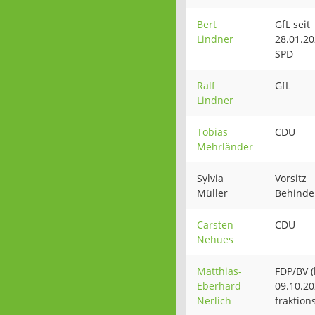
Bert
GfL seit
Lindner
28.01.20
SPD
Ralf
GfL
Lindner
Tobias
CDU
Mehrländer
Sylvia
Vorsitz
Müller
Behinde
Carsten
CDU
Nehues
Matthias-
FDP/BV (
Eberhard
09.10.20
Nerlich
fraktions