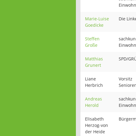
Einwohn
Marie-Luise
Die Link
Goedicke
Steffen
sachkun
Große
Einwohn
Matthias
SPD/GR
Grunert
Liane
Vorsitz
Herbrich
Seniore
Andreas
sachkun
Herold
Einwohn
Elisabeth
Bürgerm
Herzog-von
der Heide