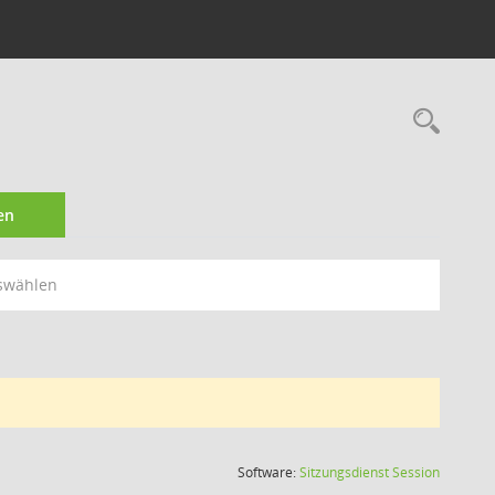
Rec
en
swählen
(Wird in
Software:
Sitzungsdienst
Session