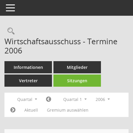
Toggle navigation
Rechercheauswahl
Wirtschaftsausschuss - Termine
2006
Informationen
Mitglieder
Vertreter
Sitzungen
Quartal
Quartal 1
2006
Aktuell
Gremium auswählen