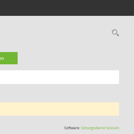
Rec
en
(Wird in
Software:
Sitzungsdienst
Session