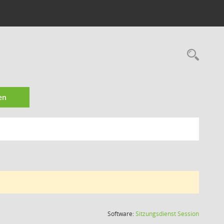
Rec
en
(Wird in
Software:
Sitzungsdienst
Session