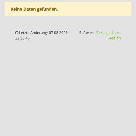
Keine Daten gefunden.
Letzte Änderung: 07.08.2026
Software:
Sitzungsdienst
(Wird in
22:33:45
Session