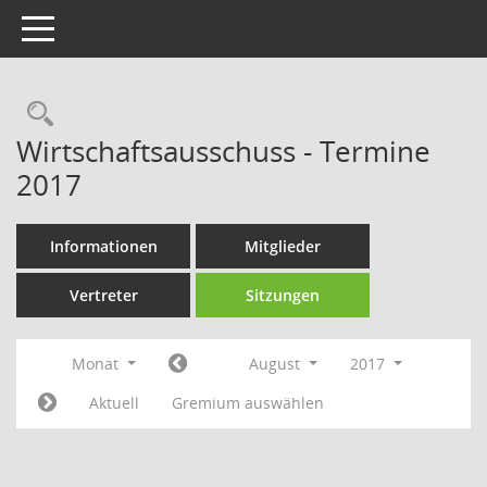
Toggle navigation
Rechercheauswahl
Wirtschaftsausschuss - Termine
2017
Informationen
Mitglieder
Vertreter
Sitzungen
Monat
August
2017
Aktuell
Gremium auswählen