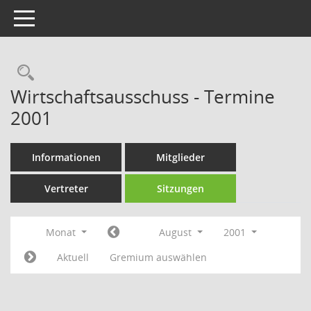
Toggle navigation
Rechercheauswahl
Wirtschaftsausschuss - Termine
2001
Informationen
Mitglieder
Vertreter
Sitzungen
Monat
August
2001
Aktuell
Gremium auswählen