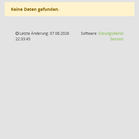
Keine Daten gefunden.
Letzte Änderung: 07.08.2026
Software:
Sitzungsdienst
(Wird in
22:33:45
Session