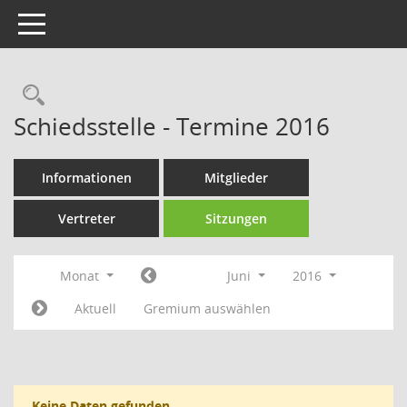
Toggle navigation
Rechercheauswahl
Schiedsstelle - Termine 2016
Informationen
Mitglieder
Vertreter
Sitzungen
Monat
Juni
2016
Aktuell
Gremium auswählen
Keine Daten gefunden.