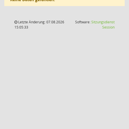
Letzte Änderung: 07.08.2026
Software:
Sitzungsdienst
(Wird in
15:05:33
Session