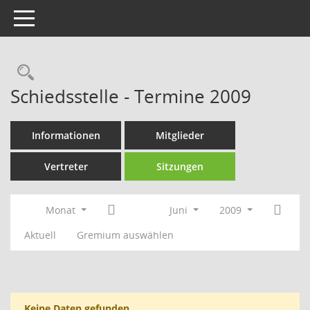
Toggle navigation
Rechercheauswahl
Schiedsstelle - Termine 2009
Informationen
Mitglieder
Vertreter
Sitzungen
Monat
Juni
2009
Aktuell
Gremium auswählen
Keine Daten gefunden.