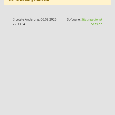
Letzte Änderung: 06.08.2026
Software:
Sitzungsdienst
(Wird in
22:33:34
Session