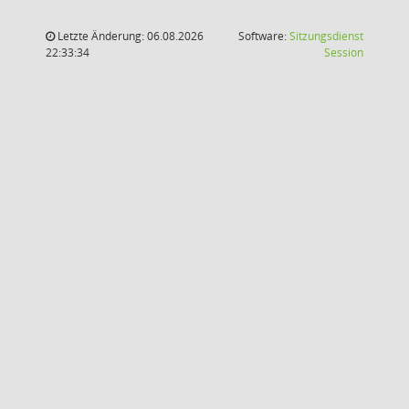
Letzte Änderung: 06.08.2026
Software:
Sitzungsdienst
(Wird in
22:33:34
Session