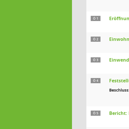
Eröffnun
Ö 1
Einwohn
Ö 2
Einwendu
Ö 3
Feststel
Ö 4
Beschluss
Bericht:
Ö 5