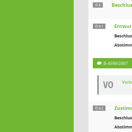
Beschlu
Ö 6
Entwurf
Ö 6.1
Beschlus
Abstimm
B-4590/2007
VO
Vorl
Zustim
Ö 6.2
Beschlus
Abstimm