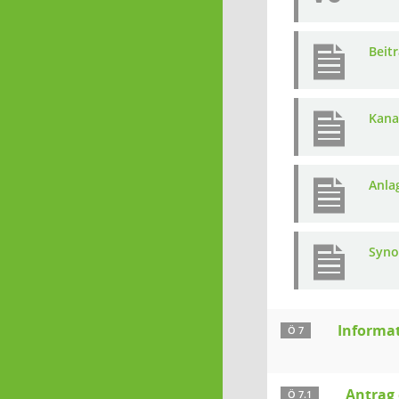
Beit
Kana
Anla
Syno
Informa
Ö 7
Antrag 
Ö 7.1