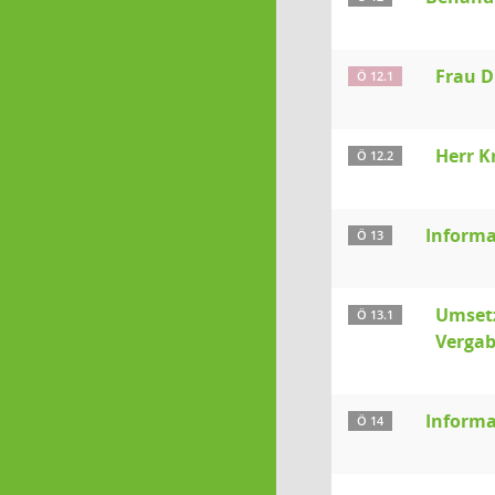
Frau D
Ö 12.1
Herr K
Ö 12.2
Informa
Ö 13
Umsetz
Ö 13.1
Vergab
Informa
Ö 14