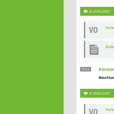
B-4595/2007
VO
Vorl
Ände
Kanala
Ö 6.3
Beschlus
B-4596/2007
VO
Vorl