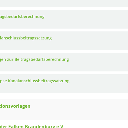
ragsbedarfsberechnung
lanschlussbeitragssatzung
gen zur Beitragsbedarfsberechnung
pse Kanalanschlussbeitragssatzung
tionsvorlagen
der Falken Brandenburg e.V.