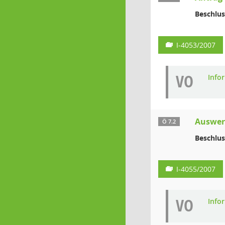
Beschlus
I-4053/2007
VO
Info
Auswer
Ö 7.2
Beschlus
I-4055/2007
VO
Info