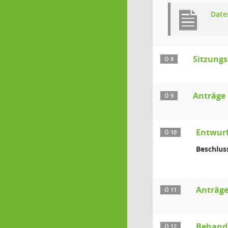
Date
Sitzungs
Ö 8
Anträge
Ö 9
Entwurf
Ö 10
Beschlus
Anträge
Ö 11
Behandl
Ö 12