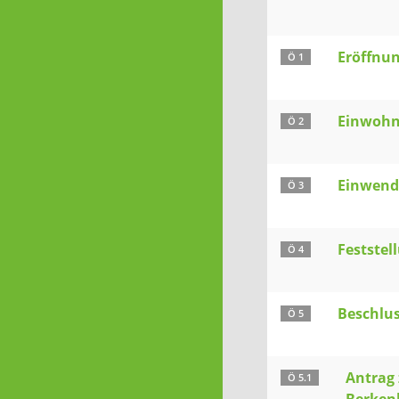
Eröffnu
Ö 1
Einwohn
Ö 2
Einwendu
Ö 3
Feststel
Ö 4
Beschlu
Ö 5
Antrag
Ö 5.1