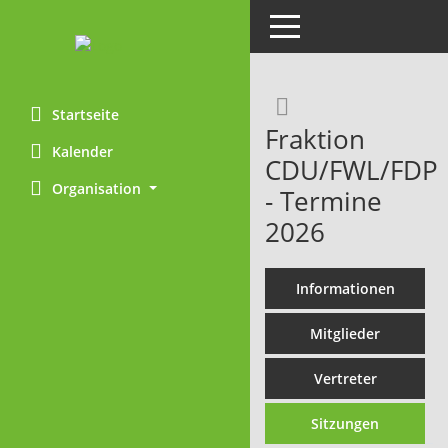
Toggle navigation
Rechercheaus
Startseite
Fraktion
Kalender
CDU/FWL/FDP
Organisation
- Termine
2026
Informationen
Mitglieder
Vertreter
Sitzungen