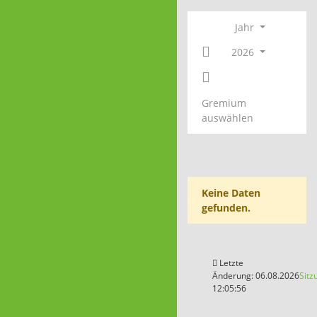
Jahr
2026
Gremium
auswählen
Keine Daten
gefunden.
Letzte
Änderung: 06.08.2026
Sitz
12:05:56