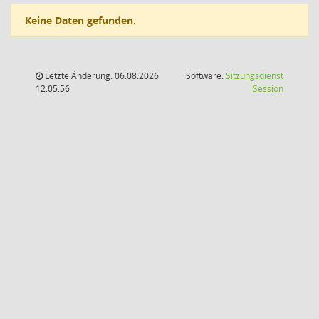
Keine Daten gefunden.
Letzte Änderung: 06.08.2026
Software:
Sitzungsdienst
(Wird in
12:05:56
Session