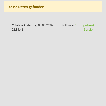
Keine Daten gefunden.
Letzte Änderung: 05.08.2026
Software:
Sitzungsdienst
(Wird in
22:33:42
Session