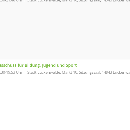
:30-21:48 Uhr
Stadt Luckenwalde, Markt 10, Sitzungssaal, 14943 Luckenw
usschuss für Bildung, Jugend und Sport
:30-19:53 Uhr
Stadt Luckenwalde, Markt 10, Sitzungssaal, 14943 Luckenw