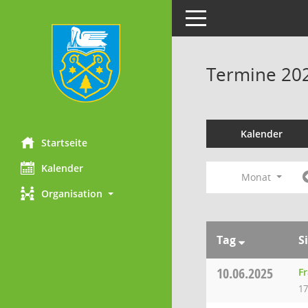
Toggle navigation
Termine 20
Kalender
Startseite
Kalender
Monat
Organisation
Tag
S
10.06.2025
F
17