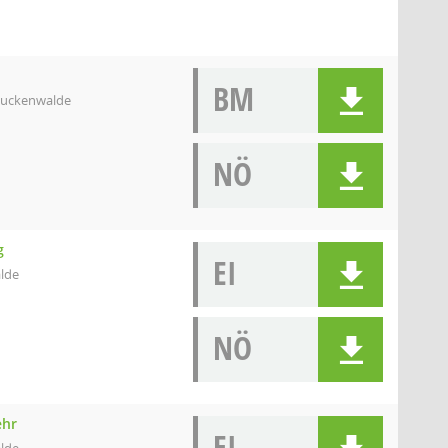
BM
 Luckenwalde
NÖ
g
EI
alde
NÖ
ehr
EI