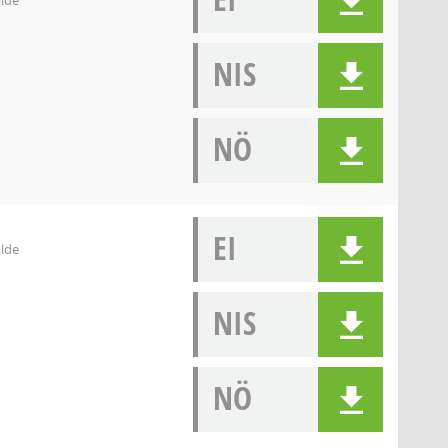
alde
NIS
NÖ
EI
alde
NIS
NÖ