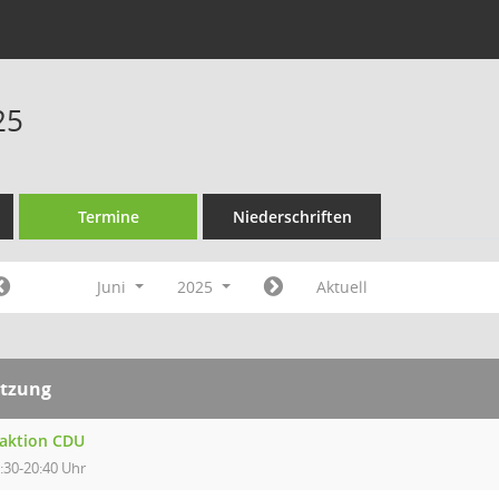
25
Termine
Niederschriften
Juni
2025
Aktuell
itzung
raktion CDU
:30-20:40 Uhr