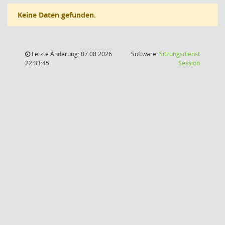
Keine Daten gefunden.
Letzte Änderung: 07.08.2026
Software:
Sitzungsdienst
(Wird in
22:33:45
Session