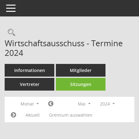
Toggle navigation
Rechercheauswahl
Wirtschaftsausschuss - Termine
2024
Informationen
Mitglieder
Vertreter
Sitzungen
Monat
Mai
2024
Aktuell
Gremium auswählen