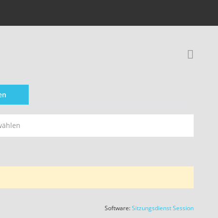
Rec
en
wählen
(Wird in
Software:
Sitzungsdienst
Session