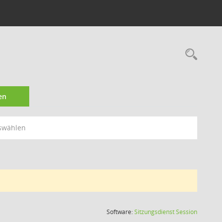
Rec
en
swählen
(Wird in
Software:
Sitzungsdienst
Session