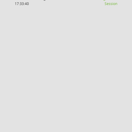
(Wird in
17:33:40
Session