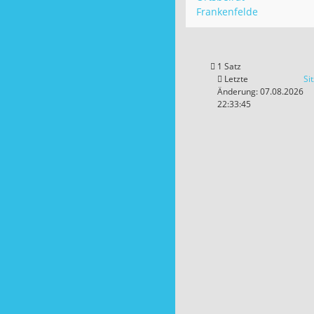
Frankenfelde
1 Satz
Letzte
Si
Änderung: 07.08.2026
22:33:45