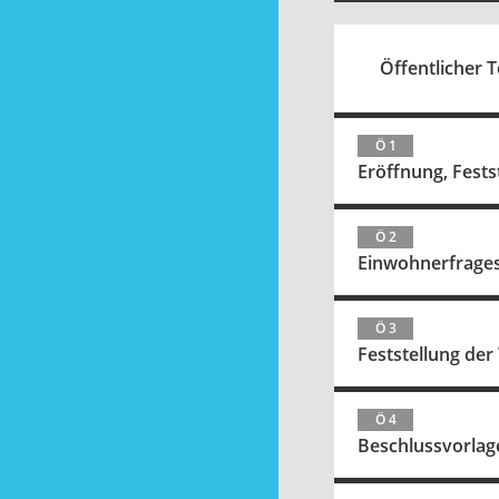
Öffentlicher Te
Ö 1
Eröffnung, Fest
Ö 2
Einwohnerfrage
Ö 3
Feststellung de
Ö 4
Beschlussvorlag