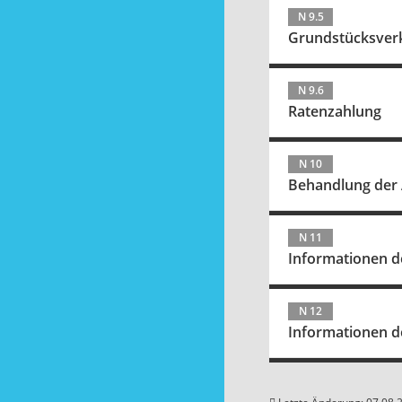
N 9.5
Grundstücksver
N 9.6
Ratenzahlung
N 10
Behandlung der 
N 11
Informationen d
N 12
Informationen d