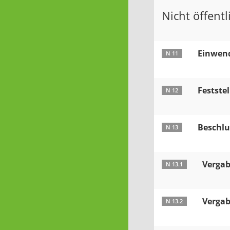
Nicht öffentli
Einwend
N 11
Festste
N 12
Beschlu
N 13
Vergab
N 13.1
Vergab
N 13.2