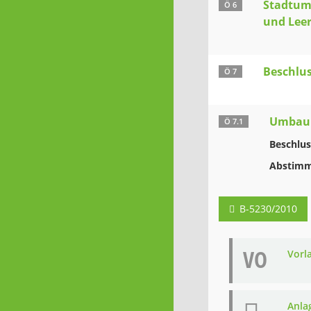
Stadtumb
Ö 6
und Lee
Beschlu
Ö 7
Umbau 
Ö 7.1
Beschlus
Abstimm
B-5230/2010
VO
Vorl
Anla