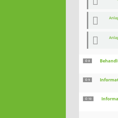
Anla
Anla
Behandl
Ö 8
Informa
Ö 9
Informa
Ö 10