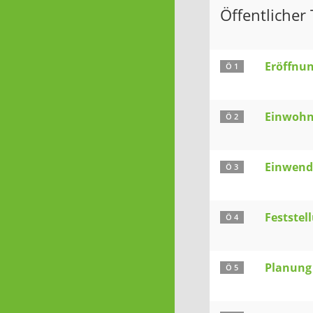
Öffentlicher T
Eröffnu
Ö 1
Einwohn
Ö 2
Einwendu
Ö 3
Feststel
Ö 4
Planung 
Ö 5