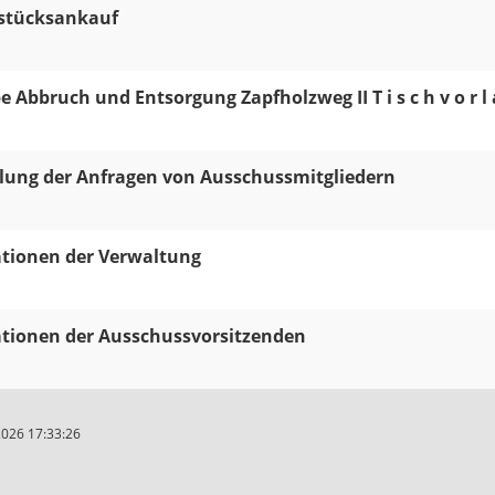
stücksankauf
e Abbruch und Entsorgung Zapfholzweg II T i s c h v o r l 
ung der Anfragen von Ausschussmitgliedern
tionen der Verwaltung
tionen der Ausschussvorsitzenden
2026 17:33:26