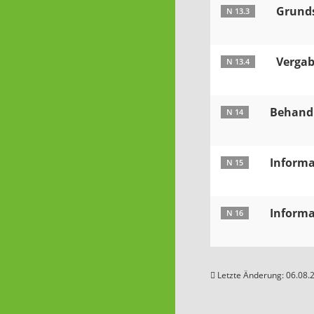
Grund
N 13.3
Vergab
N 13.4
Behandl
N 14
Informa
N 15
Informa
N 16
Letzte Änderung: 06.08.