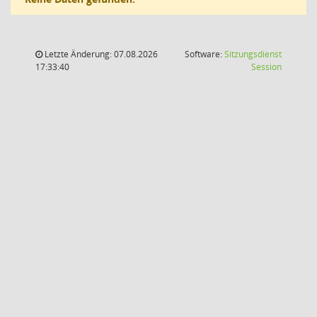
Letzte Änderung: 07.08.2026
Software:
Sitzungsdienst
(Wird in
17:33:40
Session