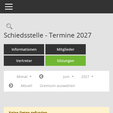
Toggle navigation
Rechercheauswahl
Schiedsstelle - Termine 2027
Informationen
Mitglieder
Vertreter
Sitzungen
Monat
Juni
2027
Aktuell
Gremium auswählen
Keine Daten gefunden.