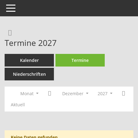
Toggle navigation
Rechercheauswahl
Termine 2027
Kalender
Termine
Niederschriften
Monat
Dezember
2027
Aktuell
Keine Daten gefunden.