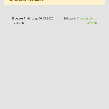
Letzte Änderung: 06.08.2026
Software:
Sitzungsdienst
(Wird in
17:33:26
Session