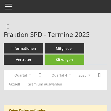
Toggle navigation
Rechercheauswahl
Fraktion SPD - Termine 2025
Informationen
Mitglieder
Vertreter
Sitzungen
Quartal
Quartal 4
2025
Aktuell
Gremium auswählen
Keine Daten gefunden.