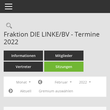
Toggle navigation
Rechercheauswahl
Fraktion DIE LINKE/BV - Termine
2022
Informationen
Mitglieder
Vertreter
Sitzungen
Monat
Februar
2022
Aktuell
Gremium auswählen