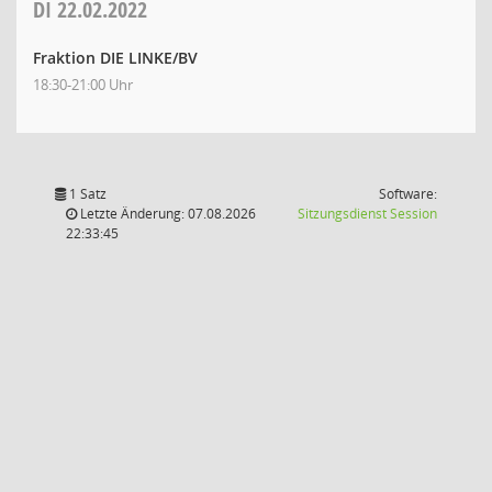
DI
22.02.2022
Fraktion DIE LINKE/BV
18:30-21:00 Uhr
1 Satz
Software:
(Wird in
Letzte Änderung: 07.08.2026
Sitzungsdienst
Session
22:33:45