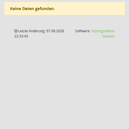
Keine Daten gefunden.
Letzte Änderung: 07.08.2026
Software:
Sitzungsdienst
(Wird in
22:33:45
Session