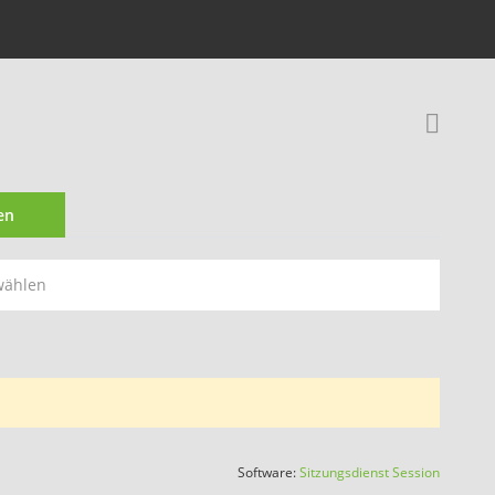
Rec
en
wählen
(Wird in
Software:
Sitzungsdienst
Session