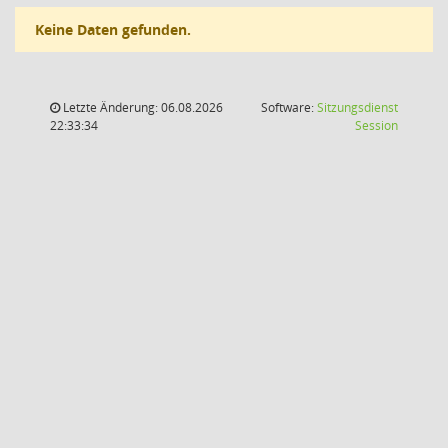
Keine Daten gefunden.
Letzte Änderung: 06.08.2026
Software:
Sitzungsdienst
(Wird in
22:33:34
Session