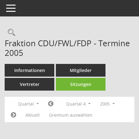
Toggle navigation
Rechercheauswahl
Fraktion CDU/FWL/FDP - Termine
2005
Informationen
Mitglieder
Vertreter
Sitzungen
Quartal
Quartal 4
2005
Aktuell
Gremium auswählen