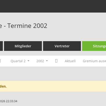
le - Termine 2002
Mitglieder
Vertreter
Sitzung
Quartal 2
2002
Aktuell
Gremium aus
den.
2026 22:33:34