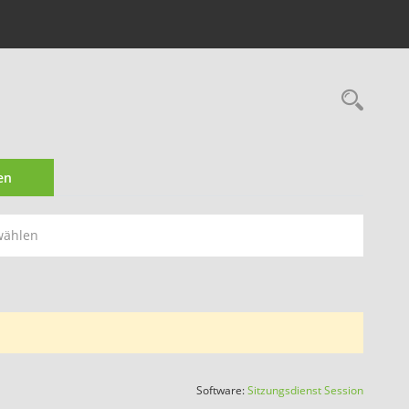
Rec
en
wählen
(Wird in
Software:
Sitzungsdienst
Session