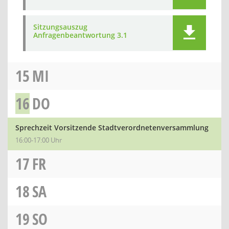
Sitzungsauszug
Anfragenbeantwortung 3.1
15
MI
16
DO
Sprechzeit Vorsitzende Stadtverordnetenversammlung
16:00-17:00 Uhr
17
FR
18
SA
19
SO