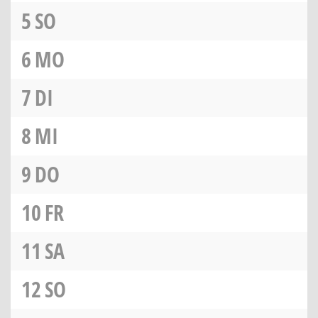
5
SO
6
MO
7
DI
8
MI
9
DO
10
FR
11
SA
12
SO