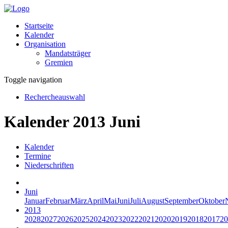
Startseite
Kalender
Organisation
Mandatsträger
Gremien
Toggle navigation
Rechercheauswahl
Kalender 2013 Juni
Kalender
Termine
Niederschriften
Juni
Januar
Februar
März
April
Mai
Juni
Juli
August
September
Oktober
2013
2028
2027
2026
2025
2024
2023
2022
2021
2020
2019
2018
2017
20