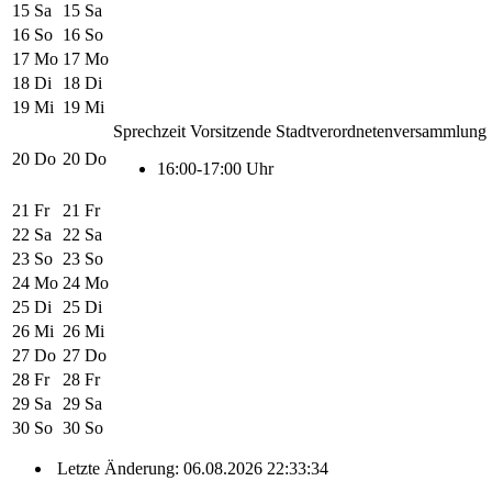
15
Sa
15
Sa
16
So
16
So
17
Mo
17
Mo
18
Di
18
Di
19
Mi
19
Mi
Sprechzeit Vorsitzende Stadtverordnetenversammlung
20
Do
20
Do
16:00-17:00 Uhr
21
Fr
21
Fr
22
Sa
22
Sa
23
So
23
So
24
Mo
24
Mo
25
Di
25
Di
26
Mi
26
Mi
27
Do
27
Do
28
Fr
28
Fr
29
Sa
29
Sa
30
So
30
So
Letzte Änderung: 06.08.2026 22:33:34