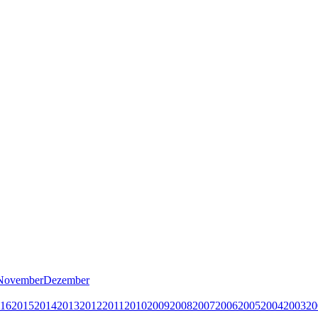
November
Dezember
16
2015
2014
2013
2012
2011
2010
2009
2008
2007
2006
2005
2004
2003
20