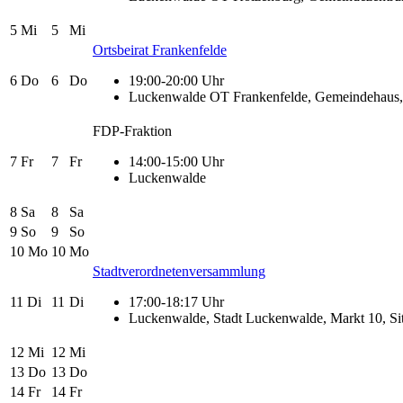
5
Mi
5
Mi
Ortsbeirat Frankenfelde
6
Do
6
Do
19:00-20:00 Uhr
Luckenwalde OT Frankenfelde, Gemeindehaus, O
FDP-Fraktion
7
Fr
7
Fr
14:00-15:00 Uhr
Luckenwalde
8
Sa
8
Sa
9
So
9
So
10
Mo
10
Mo
Stadtverordnetenversammlung
11
Di
11
Di
17:00-18:17 Uhr
Luckenwalde, Stadt Luckenwalde, Markt 10, Si
12
Mi
12
Mi
13
Do
13
Do
14
Fr
14
Fr